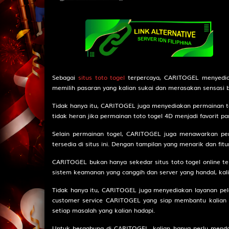
Sebagai
situs toto togel
terpercaya, CARITOGEL menyediaka
memilih pasaran yang kalian sukai dan merasakan sensasi 
Tidak hanya itu, CARITOGEL juga menyediakan permainan to
tidak heran jika permainan toto togel 4D menjadi favorit p
Selain permainan togel, CARITOGEL juga menawarkan perm
tersedia di situs ini. Dengan tampilan yang menarik dan fi
CARITOGEL bukan hanya sekedar situs toto togel online ter
sistem keamanan yang canggih dan server yang handal, kali
Tidak hanya itu, CARITOGEL juga menyediakan layanan pel
customer service CARITOGEL yang siap membantu kalian 
setiap masalah yang kalian hadapi.
Untuk bergabung di CARITOGEL, kalian hanya perlu mendaft