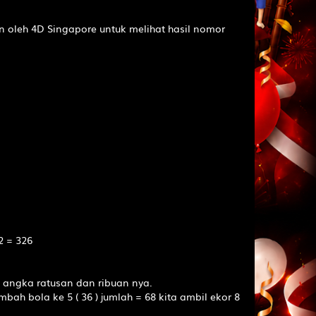
n oleh 4D Singapore untuk melihat hasil nomor
2 = 326
ri angka ratusan dan ribuan nya.
bah bola ke 5 ( 36 ) jumlah = 68 kita ambil ekor 8