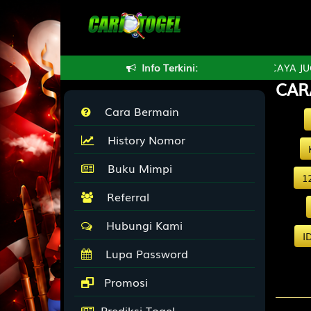
R SITUS TOTO TOGEL 4D TERPERCAYA JUGA SLOT GACOR MAXW
Info Terkini:
CAR
Cara Bermain
History Nomor
Buku Mimpi
1
Referral
Hubungi Kami
I
Lupa Password
Promosi
Prediksi Togel