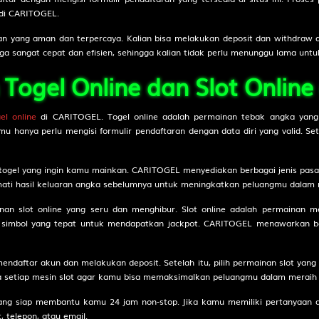
 di CARITOGEL.
yang aman dan terpercaya. Kalian bisa melakukan deposit dan withdraw den
ga sangat cepat dan efisien, sehingga kalian tidak perlu menunggu lama untu
Togel Online dan Slot Onlin
el online
di CARITOGEL. Togel online adalah permainan tebak angka yang 
hanya perlu mengisi formulir pendaftaran dengan data diri yang valid. Set
 togel yang ingin kamu mainkan. CARITOGEL menyediakan berbagai jenis pasar
ermati hasil keluaran angka sebelumnya untuk meningkatkan peluangmu dala
an slot online yang seru dan menghibur. Slot online adalah permainan me
mbol yang tepat untuk mendapatkan jackpot. CARITOGEL menawarkan berba
endaftar akun dan melakukan deposit. Setelah itu, pilih permainan slot yan
pada setiap mesin slot agar kamu bisa memaksimalkan peluangmu dalam merai
ng siap membantu kamu 24 jam non-stop. Jika kamu memiliki pertanyaan 
 telepon, atau email.