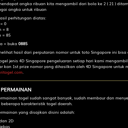
endapat angka ribuan kita mengambil dari bola ke 2 ( 21 ) ditamba
agai angka untuk ribuan
sil perhitungan diatas:
 = 0
n = 8
n = 85
ya = buka
0885
elihat hasil dari perputaran nomor untuk toto Singapore ini bisa d
togel jenis 4D Singapore pengeluaran setiap hari kami mengamb
r kan 1st prize nomor yang dihasilkan oleh 4D Singapore untuk mel
ritogel.com
.
PERMAINAN
permainan togel sudah sangat banyak, sudah membaur dan menyes
 beberapa karakteristik togel daerah.
ermainan yang disajikan disini adalah:
 dan 2D
Bebas