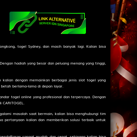
ngkong, togel Sydney, dan masih banyak lagi. Kalian bisa
 Dengan hadiah yang besar dan peluang menang yang tinggi,
 kalian dengan memainkan berbagai jenis slot togel yang
 betah berlama-lama di depan layar.
andar togel online yang profesional dan terpercaya. Dengan
 di CARITOGEL.
galami masalah saat bermain, kalian bisa menghubungi tim
 pertanyaan kalian dan memberikan solusi terbaik untuk
 pendaftaran sangat mudah dan cepat, sehingga kalian bisa