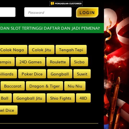
LOGIN
DAFTAR DAN JADI PEMENANG BERIKUTNYA BERSAMA CARITOGEL!
Colok Naga
Colok Jitu
Tengah Tepi
empis
24D Games
Roulette
Sicbo
illiards
Poker Dice
Gongball
Suwit
Baccarat
Dragon & Tiger
Niu Niu
 Ball
Gongball Jitu
Shio Fights
48D
el Dice