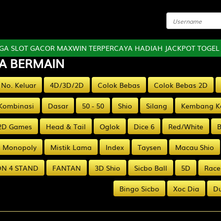
IN TERPERCAYA HADIAH JACKPOT TOGEL DAN SLOT TERTINGGI 
A
BERMAIN
No. Keluar
4D/3D/2D
Colok Bebas
Colok Bebas 2D
Kombinasi
Dasar
50 - 50
Shio
Silang
Kembang K
2D Games
Head & Tail
Oglok
Dice 6
Red/White
B
Monopoly
Mistik Lama
Index
Taysen
Macau Shio
DN 4 STAND
FANTAN
3D Shio
Sicbo Ball
5D
Race
Bingo Sicbo
Xoc Dia
Du