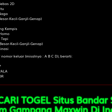
Bebas 2D
itu
Naga
Besar-Kecil-Ganjil-Genap)
ng Kempis
 Homo
 Tepi
Besar-Kecil-Ganjil-Genap)
inasi
r nomor keluar (misalnya : A B C D), berarti:
P
PALA
OR
ARI TOGEL Situs Bandar S
m Gampang Maxwin Di In