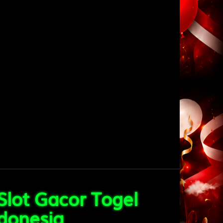
lot Gacor Togel
donesia