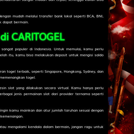
gan mudah melalui transfer bank lokal seperti BCA, BNI,
k dapat bermain.
e di CARITOGEL
sangat populer di Indonesia. Untuk memulai, kamu perlu
elah itu, kamu bisa melakukan deposit untuk mengisi saldo
an togel terbaik, seperti Singapore, Hongkong, Sydney, dan
m memenangkan togel.
sin slot yang dilakukan secara virtual. Kamu hanya perlu
gai jenis permainan slot dari provider ternama seperti
g ingin kamu mainkan dan atur jumlah taruhan sesuai dengan
h kemenangan.
atau mengalami kendala dalam bermain, jangan ragu untuk